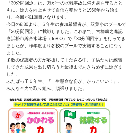
「30分間回泳」は、万が一の水難事故に備え身を守るとと
もに、泳力を向上させて自信を養おうと1966年から始ま
り、今回が61回目となります。
今日の8:30より、５年生の参加希望者が、双葉小のプールで
「30分間回泳」に挑戦しました。これまで、古橋廣之進記
念浜松市総合水泳場（ToBiO）で「30分間回泳」を行ってき
ましたが、昨年度より各校のプールで実施することになり
ました。
多数の保護者の方が応援してくださる中、子供たちは練習
してきた成果を出し切ろうと最後まであきらめずに泳ぎま
した。
ふたばっ子５年生、『一生懸命な姿が、かっこいい！』、
みんな全力で取り組み、頑張りました。