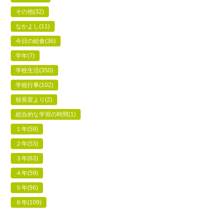
その他
(32)
なかよし
(11)
今日の給食
(36)
学年
(7)
学校生活
(350)
学校行事
(102)
校長室より
(2)
総合的な学習の時間
(1)
１年
(59)
２年
(53)
３年
(63)
４年
(59)
５年
(96)
６年
(109)