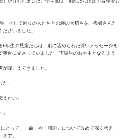
会」が行われました。今年度は、劇団たんぽぽの皆様をお
家族、そして周りの人たちとの絆の大切さを、役者さんた
くださいました。
る6年生の児童たちは、劇に込められた深いメッセージを
で舞台に見入っていました。下級生のお手本となるよう
声が聞こえてきました。
った」
伝えたい」
た」
生にとって、「命」や「感謝」について改めて深く考え
います。