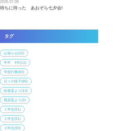
2026.07.09
待ちに待った あおぞら七夕会!
タグ
お知らせ
(15)
学年 4年
(11)
学校行事
(60)
日々の様子
(86)
給食室より
(13)
職員室より
(2)
１年生
(51)
２年生
(51)
３年生
(50)