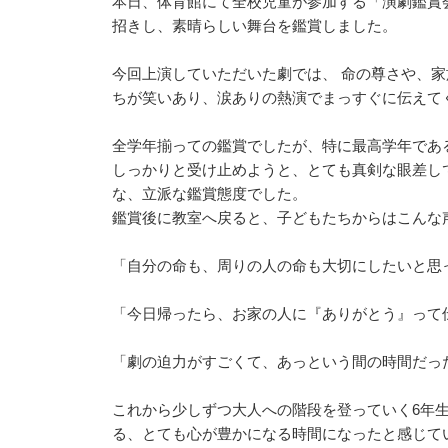
本日、体育館にて全校児童が参加する「演劇鑑賞
招きし、素晴らしい舞台を鑑賞しました。
今回上演していただいた劇では、 命の尊さや、
ちが笑いあり、涙ありの熱演でまっすぐに伝えて
全学年揃っての鑑賞でしたが、特に最高学年であ
しっかりと受け止めようと、とても真剣な眼差し
な、立派な鑑賞態度でした。
鑑賞後に教室へ戻ると、子どもたちからはこんな
「自分の命も、周りの人の命も大切にしたいと思
「今日帰ったら、お家の人に『ありがとう』って
「劇の迫力がすごくて、あっという間の時間だっ
これから少しずつ大人への階段を登っていく6年
る、とても心が豊かになる時間になったと感じて