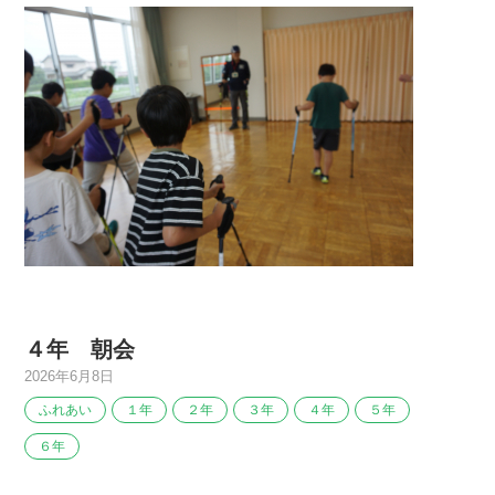
４年 朝会
2026年6月8日
ふれあい
１年
２年
３年
４年
５年
６年