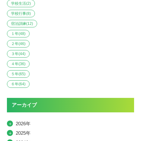
学校生活
(2)
学校行事
(8)
宿泊訓練
(12)
１年
(48)
２年
(46)
３年
(44)
４年
(36)
５年
(65)
６年
(64)
アーカイブ
＋
2026年
＋
2025年