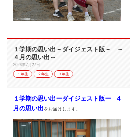
１学期の思い出－ダイジェスト版－ ～
４月の思い出～
2026年7月27日
１年生
２年生
３年生
１学期の思い出ーダイジェスト版ー
４
月の思い出
をお届けします。