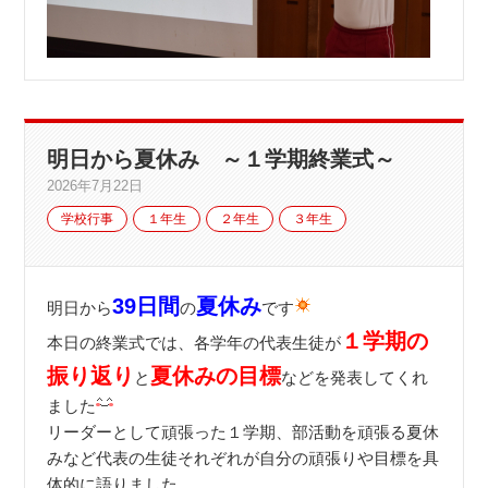
明日から夏休み ～１学期終業式～
2026年7月22日
学校行事
１年生
２年生
３年生
39日間
夏休み
明日から
の
です
１学期の
本日の終業式では、各学年の代表生徒が
振り返り
夏休みの目標
と
などを発表してくれ
ました
リーダーとして頑張った１学期、部活動を頑張る夏休
みなど代表の生徒それぞれが自分の頑張りや目標を具
体的に語りました。