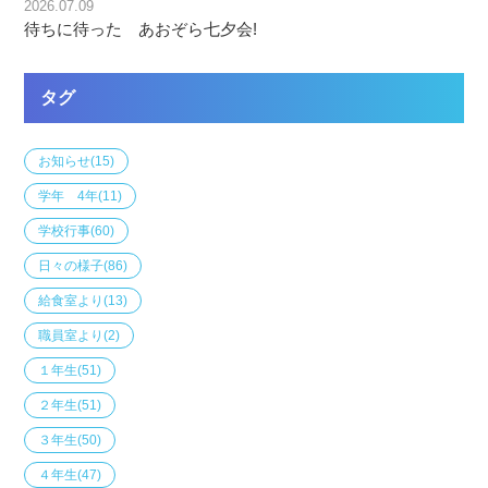
2026.07.09
待ちに待った あおぞら七夕会!
タグ
お知らせ
(15)
学年 4年
(11)
学校行事
(60)
日々の様子
(86)
給食室より
(13)
職員室より
(2)
１年生
(51)
２年生
(51)
３年生
(50)
４年生
(47)