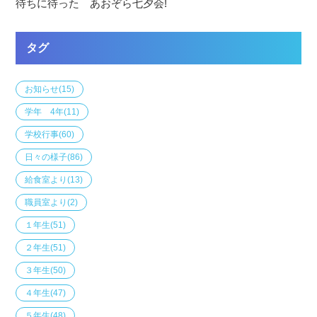
待ちに待った あおぞら七夕会!
タグ
お知らせ
(15)
学年 4年
(11)
学校行事
(60)
日々の様子
(86)
給食室より
(13)
職員室より
(2)
１年生
(51)
２年生
(51)
３年生
(50)
４年生
(47)
５年生
(48)