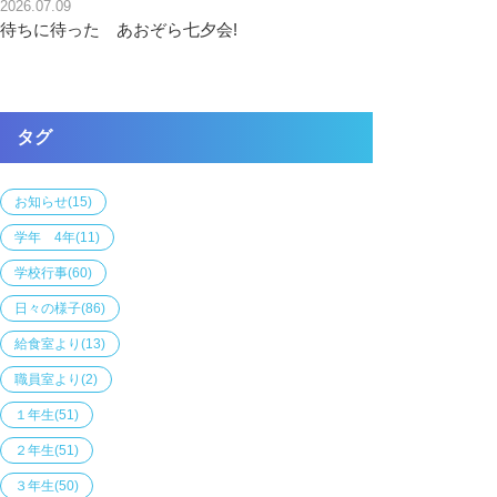
2026.07.09
待ちに待った あおぞら七夕会!
タグ
お知らせ
(15)
学年 4年
(11)
学校行事
(60)
日々の様子
(86)
給食室より
(13)
職員室より
(2)
１年生
(51)
２年生
(51)
３年生
(50)