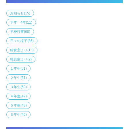
お知らせ
(15)
学年 4年
(11)
学校行事
(60)
日々の様子
(86)
給食室より
(13)
職員室より
(2)
１年生
(51)
２年生
(51)
３年生
(50)
４年生
(47)
５年生
(48)
６年生
(45)