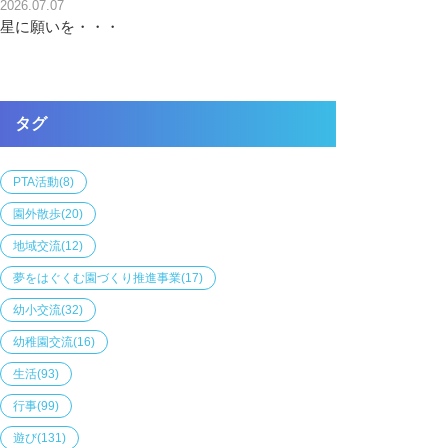
2026.07.07
星に願いを・・・
タグ
PTA活動
(8)
園外散歩
(20)
地域交流
(12)
夢をはぐくむ園づくり推進事業
(17)
幼小交流
(32)
幼稚園交流
(16)
生活
(93)
行事
(99)
遊び
(131)