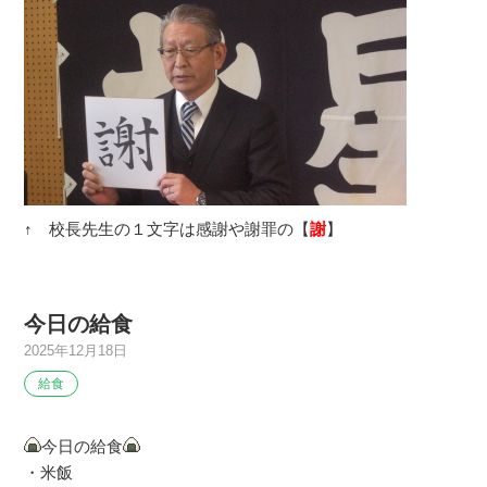
↑ 校長先生の１文字は感謝や謝罪の【
謝
】
今日の給食
2025年12月18日
給食
今日の給食
・米飯