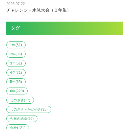
2026.07.22
チャレンジ＋水泳大会（２年生）
タグ
1年
(61)
2年
(86)
3年
(51)
4年
(71)
5年
(65)
6年
(229)
しのささ
(17)
しのささ・かがやき
(35)
今日の給食
(26)
全校
(121)