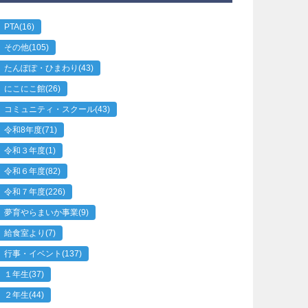
PTA
(16)
その他
(105)
たんぽぽ・ひまわり
(43)
にこにこ館
(26)
コミュニティ・スクール
(43)
令和8年度
(71)
令和３年度
(1)
令和６年度
(82)
令和７年度
(226)
夢育やらまいか事業
(9)
給食室より
(7)
行事・イベント
(137)
１年生
(37)
２年生
(44)