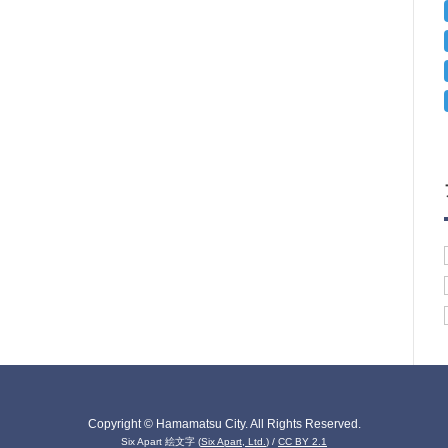
Copyright © Hamamatsu City. All Rights Reserved.
Six Apart 絵文字
(
Six Apart, Ltd.
) /
CC BY 2.1