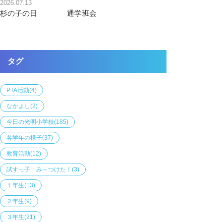
2026.07.13
杉の子の日 通学班会
タグ
PTA活動
(4)
なかよし
(2)
今日の光明小学校
(185)
各学年の様子
(37)
教育活動
(12)
試すっ子 み～つけた！
(3)
１年生
(13)
２年生
(9)
３年生
(21)