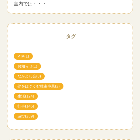
室内では・・・
タグ
PTA
(1)
お知らせ
(1)
なかよし会
(3)
夢をはぐくむ推進事業
(2)
生活
(124)
行事
(146)
遊び
(239)