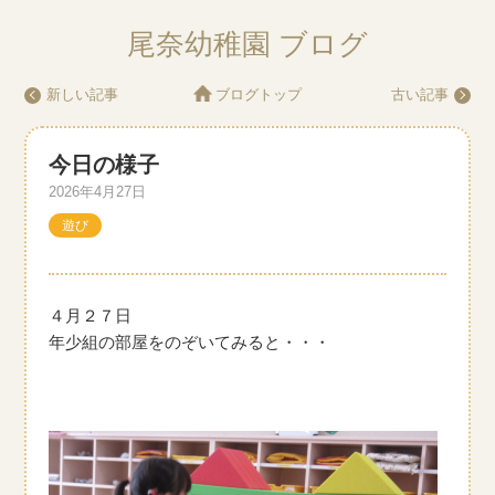
尾奈幼稚園 ブログ
新しい記事
ブログトップ
古い記事
今日の様子
2026年4月27日
遊び
４月２７日
年少組の部屋をのぞいてみると・・・