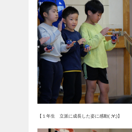
【１年生 立派に成長した姿に感動( ;∀;)】