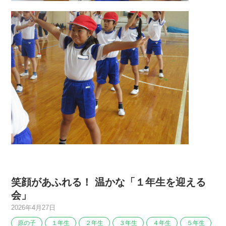
笑顔があふれる！ 温かな「１年生を迎える
会」
2026年4月27日
原の子
１年生
２年生
３年生
４年生
５年生