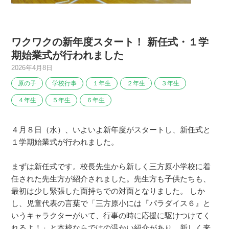
ワクワクの新年度スタート！ 新任式・１学
期始業式が行われました
2026年4月8日
原の子
学校行事
１年生
２年生
３年生
４年生
５年生
６年生
４月８日（水）、いよいよ新年度がスタートし、新任式と
１学期始業式が行われました。
まずは新任式です。校長先生から新しく三方原小学校に着
任された先生方が紹介されました。先生方も子供たちも、
最初は少し緊張した面持ちでの対面となりました。 しか
し、児童代表の言葉で「三方原小には『パラダイス６』と
いうキャラクターがいて、行事の時に応援に駆けつけてく
れるよ！」と本校ならではの温かい紹介があり、新しく来