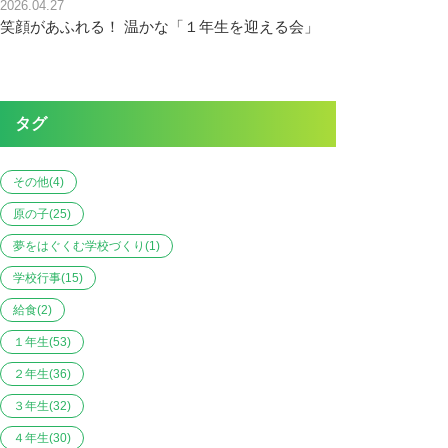
2026.04.27
笑顔があふれる！ 温かな「１年生を迎える会」
タグ
その他
(4)
原の子
(25)
夢をはぐくむ学校づくり
(1)
学校行事
(15)
給食
(2)
１年生
(53)
２年生
(36)
３年生
(32)
４年生
(30)