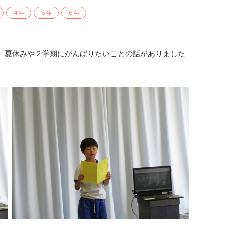
４年
５年
６年
、夏休みや２学期にがんばりたいことの話がありました