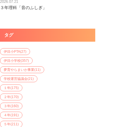
2026.07.21
３年理科「音のふしぎ」
タグ
伊目小PTA
(27)
伊目小学校
(357)
夢育やらまいか事業
(11)
学校運営協議会
(21)
１年
(175)
２年
(170)
３年
(160)
４年
(191)
５年
(211)