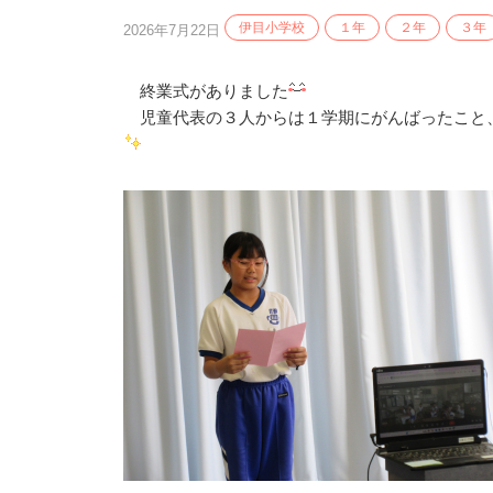
伊目小学校
１年
２年
３年
2026年7月22日
終業式がありました
児童代表の３人からは１学期にがんばったこと