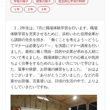
学校の様子
授業の様子
総合的な学習の時間
１年
２年
３年
1，2年生は、7月に職場体験学習を行います。職場
体験学習を充実させるために、浜松いわた信用金庫か
ら講師の先生を招き、「働くことを考えよう～どうし
てマナーは必要なの？～」を演題にマナー講座を行い
ました。最初に働く理由・目的や企業が求める人材に
ついて考えました。職場体験に向けての心構えや気持
ちよく仕事をするためのふるまい方について学びまし
た。返事や挨拶、お辞儀の練習をしました。「おはよ
うございます」「ありがとうございました」などの言
葉やお辞儀、言葉遣いは、日頃の生活の中で、よりよ
くしていきたいですね。