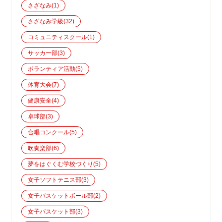
さざなみ
(1)
さざなみ学級
(32)
コミュニティスクール
(1)
サッカー部
(3)
ボランティア活動
(5)
体育大会
(7)
健康安全
(4)
卓球部
(3)
合唱コンクール
(5)
吹奏楽部
(6)
夢をはぐくむ学校づくり
(5)
女子ソフトテニス部
(3)
女子バスケットボール部
(2)
女子バスケット部
(3)