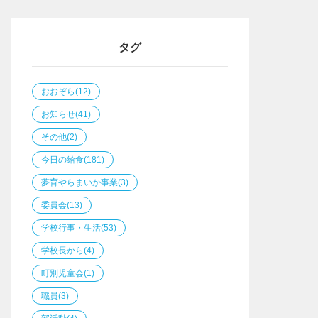
タグ
おおぞら
(12)
お知らせ
(41)
その他
(2)
今日の給食
(181)
夢育やらまいか事業
(3)
委員会
(13)
学校行事・生活
(53)
学校長から
(4)
町別児童会
(1)
職員
(3)