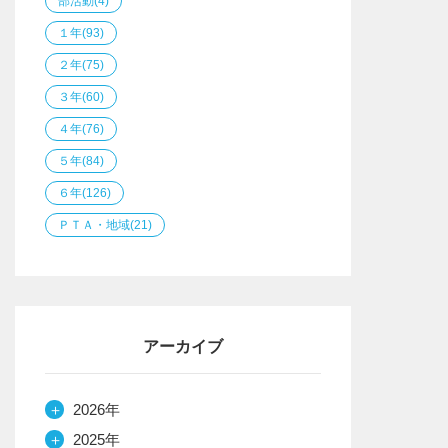
部活動
(4)
１年
(93)
２年
(75)
３年
(60)
４年
(76)
５年
(84)
６年
(126)
ＰＴＡ・地域
(21)
アーカイブ
＋
2026年
＋
2025年